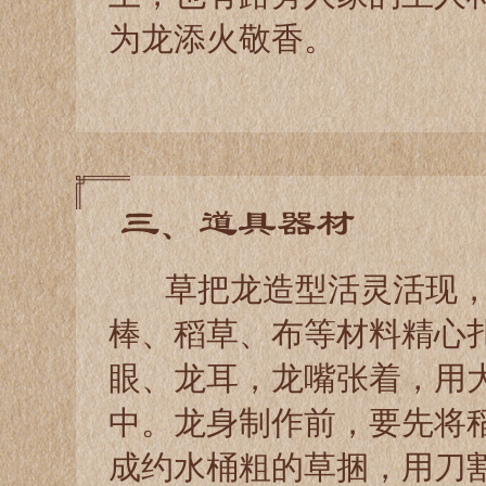
为龙添火敬香。
三、道具器材
草把龙造型活灵活现，
棒、稻草、布等材料精心
眼、龙耳，龙嘴张着，用
中。龙身制作前，要先将
成约水桶粗的草捆，用刀