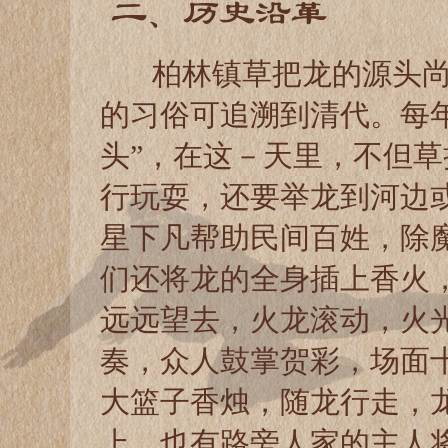
二、历史沿革
柏林镇草把龙的源头尚
的习俗可追溯到清代。每
头”，在这－天里，不但
行玩耍，还要举龙到河边
星下凡帮助民间百姓，除
们还将龙的全身插上香火
远远望去，火龙滚动，火
奏，众人鼓掌贺彩，场面
大篮子香烛，随龙行走，
上，也有路旁人家的主人