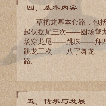
四、基本内容
草把龙基本套路，包括
起伏摆尾三次——圆场擎
场穿龙尾——跳珠——拜
跳龙三次——八字舞龙—
路。
五、传承与发展