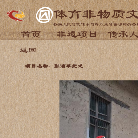
体育非物质
各族人民时代传承与群众生活密切相关各
首页
非遗项目
传承
返回
项目名称：张湾草把龙