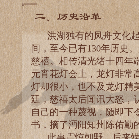
二、历史沿革
洪湖独有的凤舟文化起源
间，至今已有130年历史
慈禧。相传清光绪十四年
元宵花灯会上，龙灯非常
灯却很小，也不及龙灯精
廷，慈禧太后闻讯大怒，
自己的一种蔑视，随即下
书，摘了沔阳知州陈佑勤
此事震惊朝野，后来端