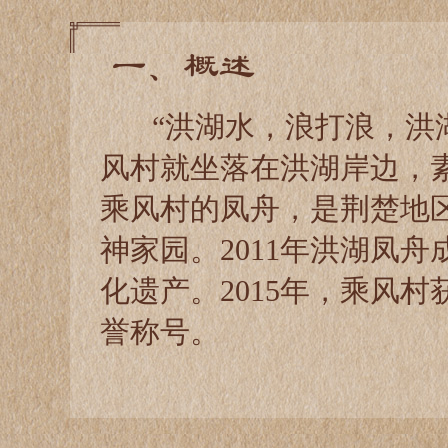
一、概述
“洪湖水，浪打浪，洪
风村就坐落在洪湖岸边，素
乘风村的凤舟，是荆楚地
神家园。2011年洪湖凤
化遗产。2015年，乘风村
誉称号。