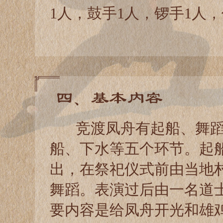
1人，鼓手1人，锣手1人，
四、基本内容
竞渡凤舟有起船、舞蹈
船、下水等五个环节。起
出，在祭祀仪式前由当地
舞蹈。表演过后由一名道
要内容是给凤舟开光和雄