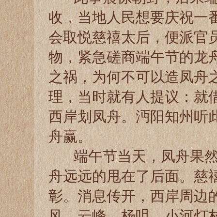
收，当地人民想要庆祝一
会取悦慈禧太后，便派官
物，紧急磋商端午节的龙
之祸，为何不可以造凤舟
理，当时就有人提议：就借
西岸划凤舟。沔阳知州听
舟赢。
端午节当天，凤舟果然
舟远远的甩在了后面。慈
彰。消息传开，西岸周边
风、云峰、杨咀、小河灯