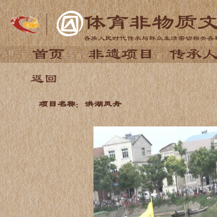
体育非物质
各族人民时代传承与群众生活密切相关各
首页
非遗项目
传承
返回
项目名称：洪湖凤舟