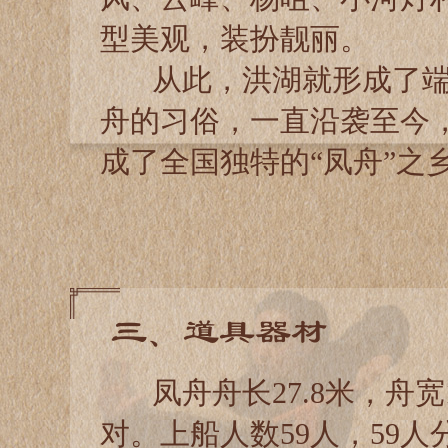
型美观，装扮靓丽。
从此，洪湖就形成了端
舟的习俗，一直沿袭至今
成了全国独特的“凤舟”之
三、道具器材
凤舟舟长27.8米，舟宽1
对。上船人数59人，59